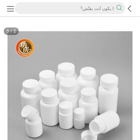
5
/
2