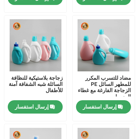
عرض الواقع الافتراضي
حول بنا
جولة في المعمل
ضبط الجودة
مضاد للتسرب المكرر
زجاجة بلاستيكية للنظافة
للمطهر السائل PE
السائلة شبه الشفافة آمنة
الزجاجة الفارغة مع غطاء
للأطفال
اتصل بنا
المسمار
إرسال استفسار
إرسال استفسار
أخبار
زجاجة حبوب بلاستيكية