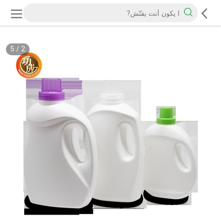
5
/
2