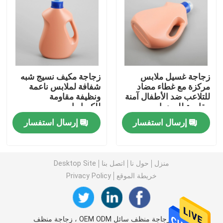
زجاجة صلصة ضغط بلاستيكية
زجاجة منظفات الغسيل
زجاجة غسيل ملابس
زجاجة مكيف نسيج شبه
مركزة مع غطاء مضاد
شفافة لملابس ناعمة
عبوات تعبئة المبيدات
للتلاعب ضد الأطفال آمنة
ونظيفة مقاومة
مقاومة للصدمات
للكيماويات
حلوى كوكي جار
إرسال استفسار
إرسال استفسار
غطاء الزجاجات البلاستيكية
منزل
حول نا
اتصل بنا
Desktop Site
خريطة الموقع
Privacy Policy
تشكيل زجاجة بلاستيكية
زجاجات بهار بلاستيكية
الصين زجاجة منظف سائل OEM ODM ، زجاجة منظف