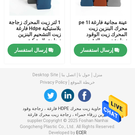
زجاجة صلصة ضغط بلاستيكية
عينة مجانية فارغة pe 1l
1 لتر زيت المحرك زجاجة
محرك البنزين زيت
بلاستيكية Hdpe فارغة
المحرك زيت الوقود
زيت التشحيم البنزين
زجاجة منظفات الغسيل
زجاجة زيوت التشحيم
زجاجة بلاستيكية
الكثافة
إرسال استفسار
إرسال استفسار
عبوات تعبئة المبيدات
حلوى كوكي جار
منزل
حول نا
اتصل بنا
Desktop Site
خريطة الموقع
Privacy Policy
غطاء الزجاجات البلاستيكية
الصين حاوية زيت محرك HDPE فارغة ، زجاجة وقود
تشكيل زجاجة بلاستيكية
بنزين زرقاء حمراء ، زجاجة زيت محرك فارغة
supplier.Copyright © 2025 Foshan Nanhai
Gongcheng Plastic Co., Ltd.. All Rights Reserved.
زجاجات بهار بلاستيكية
Developed by
ECER