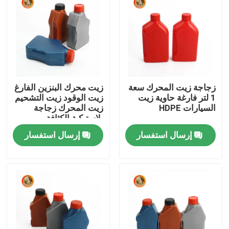
عرض الواقع الافتراضي
حول بنا
زجاجة زيت المحرك سعة
زيت محرك البنزين الفارغ
جولة في المعمل
1 لتر فارغة حاوية زيت
زيت الوقود زيت التشحيم
السيارات HDPE
زيت المحرك زجاجة
بلاستيكية الكثافة
ضبط الجودة
إرسال استفسار
إرسال استفسار
اتصل بنا
أخبار
زجاجة حبوب بلاستيكية