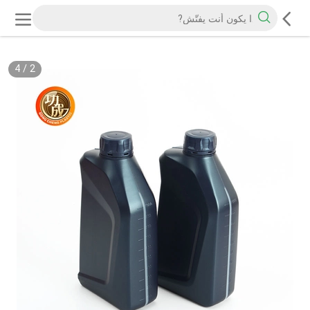
4
/
2