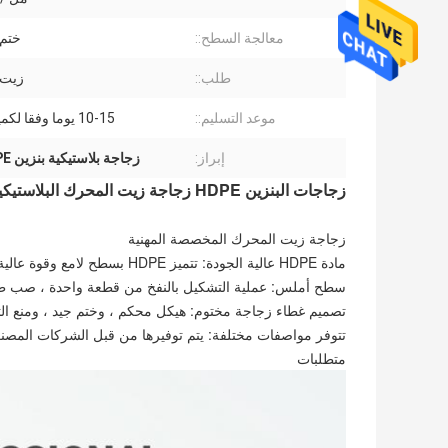
معالجة السطح::
ختم 
طلب::
زيت 
موعد التسليم::
10-15 يوما وفقا لكمية طلبك.
إبراز:
زجاجة بلاستيكية بنزين HDPE
زجاجات البنزين HDPE زجاجة زيت المحرك البلاستيكية مع غطاء المسمار
زجاجة زيت المحرك المخصصة المهنية
مادة HDPE عالية الجودة: تتميز HDPE بسطح لامع وقوة عالية وصلابة جيدة ، يمكنك استخدامها بثقة.
سطح أملس: عملية التشكيل بالنفخ من قطعة واحدة ، صب ط
تصميم غطاء زجاجة مختوم: هيكل محكم ، وختم جيد ، ومنع ا
تتوفر مواصفات مختلفة: يتم توفيرها من قبل الشركات المصنع
متطلبات