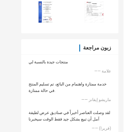
زبون مراجعة
منتجات جيدة بالنسبة لي
—— علامة
خدمة ممتازة واهتمام من البائع، تم تسليم المنتج
في حالة ممتازة.
—— ماريشو إيفانز
لقد وصلت العناصر أخيراً في صناديق عرض لطيفة
آمل أن تبيع بشكل جيد فقط الوقت سيخبرنا
—— (فريرا)