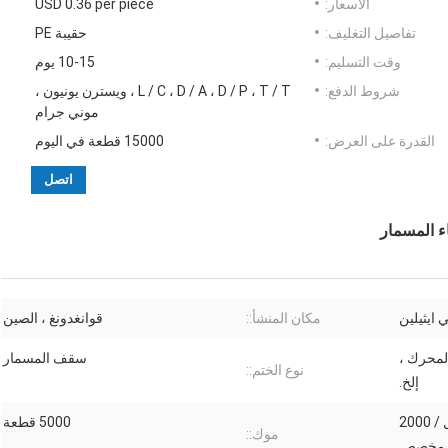
الأسعار:
USD 0.36 per piece
تفاصيل التغليف:
حقيبة PE
وقت التسليم:
10-15 يوم
شروط الدفع:
L / C ، D / A ، D / P ، T / T ، ويسترن يونيون ،
موني جرام
القدرة على العرض:
15000 قطعة في اليوم
اتصل
 ايثيلين
مكان المنشأ::
قوانغدونغ ، الصين
لمحرك ،
سقف المسمار
نوع الختم::
إلخ.
500 مل / 1000 مل / 1500 مل / 2000
5000 قطعة
موك::
 مخصص