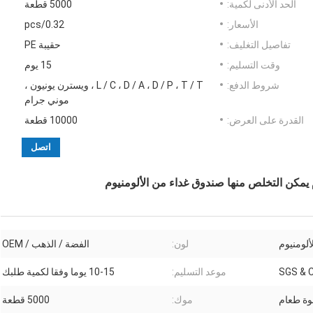
الحد الأدنى لكمية:
5000 قطعة
الأسعار:
0.32/pcs
تفاصيل التغليف:
حقيبة PE
وقت التسليم:
15 يوم
شروط الدفع:
L / C ، D / A ، D / P ، T / T ، ويسترن يونيون ،
موني جرام
القدرة على العرض:
10000 قطعة
اتصل
يمكن التخلص منها صندوق غداء من الألومنيوم
ألومنيوم
لون:
الفضة / الذهب / OEM
SGS & 
موعد التسليم:
10-15 يوما وفقا لكمية طلبك
وة طعام
موك:
5000 قطعة