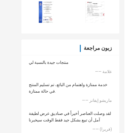
زبون مراجعة
منتجات جيدة بالنسبة لي
—— علامة
خدمة ممتازة واهتمام من البائع، تم تسليم المنتج
في حالة ممتازة.
—— ماريشو إيفانز
لقد وصلت العناصر أخيراً في صناديق عرض لطيفة
آمل أن تبيع بشكل جيد فقط الوقت سيخبرنا
—— (فريرا)