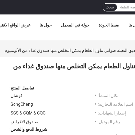
يبحث
بنا
ضبط الجودة
جولة في المعمل
حول بنا
عرض الواقع الافت
 التعبئة صواني تناول الطعام يمكن التخلص منها صندوق غداء من الألومنيوم
ناول الطعام يمكن التخلص منها صندوق غداء من
تفاصيل المنتج:
مكان المنشأ:
فوشان
اسم العلامة التجارية:
GongCheng
إصدار الشهادات:
SGS & CQM & CQC
رقم الموديل:
صندوق الاغراض
شروط الدفع والشحن: