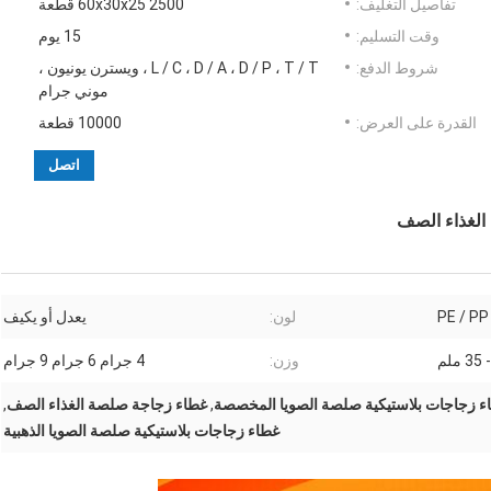
تفاصيل التغليف:
60x30x25 2500 قطعة
وقت التسليم:
15 يوم
شروط الدفع:
L / C ، D / A ، D / P ، T / T ، ويسترن يونيون ،
موني جرام
القدرة على العرض:
10000 قطعة
اتصل
الغذاء الصف
PE / PP
لون:
يعدل أو يكيف
وزن:
4 جرام 6 جرام 9 جرام
ء زجاجات بلاستيكية صلصة الصويا المخصصة
,
غطاء زجاجة صلصة الغذاء الصف
,
غطاء زجاجات بلاستيكية صلصة الصويا الذهبية