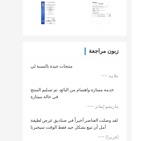
زبون مراجعة
منتجات جيدة بالنسبة لي
—— علامة
خدمة ممتازة واهتمام من البائع، تم تسليم المنتج
في حالة ممتازة.
—— ماريشو إيفانز
لقد وصلت العناصر أخيراً في صناديق عرض لطيفة
آمل أن تبيع بشكل جيد فقط الوقت سيخبرنا
—— (فريرا)